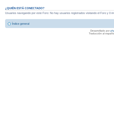
¿QUIÉN ESTÁ CONECTADO?
Usuarios navegando por este Foro: No hay usuarios registrados visitando el Foro y 0 in
Índice general
Desarrollado por
ph
Traducción al españo