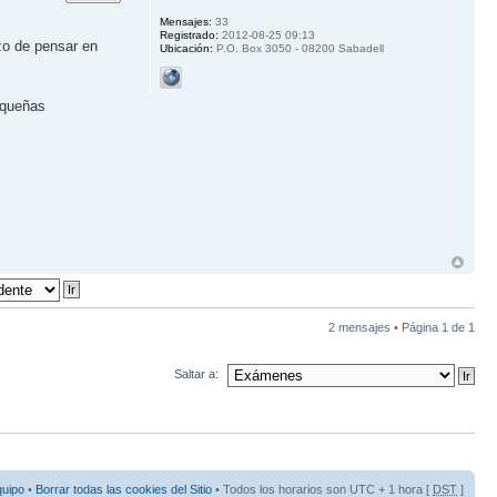
Mensajes:
33
Registrado:
2012-08-25 09:13
rzo de pensar en
Ubicación:
P.O. Box 3050 - 08200 Sabadell
equeñas
2 mensajes • Página
1
de
1
Saltar a:
quipo
•
Borrar todas las cookies del Sitio
• Todos los horarios son UTC + 1 hora [
DST
]