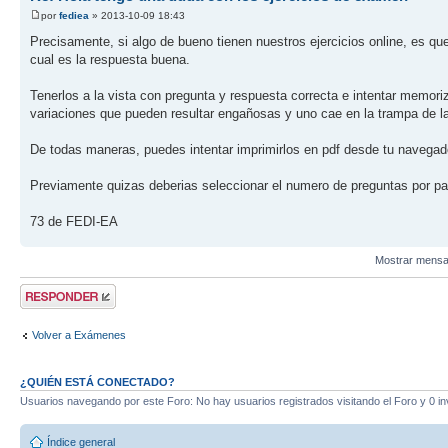
por
fediea
» 2013-10-09 18:43
Precisamente, si algo de bueno tienen nuestros ejercicios online, es que
cual es la respuesta buena.
Tenerlos a la vista con pregunta y respuesta correcta e intentar memo
variaciones que pueden resultar engañosas y uno cae en la trampa de l
De todas maneras, puedes intentar imprimirlos en pdf desde tu navegador
Previamente quizas deberias seleccionar el numero de preguntas por pa
73 de FEDI-EA
Mostrar mensa
Publicar una
respuesta
Volver a Exámenes
¿QUIÉN ESTÁ CONECTADO?
Usuarios navegando por este Foro: No hay usuarios registrados visitando el Foro y 0 in
Índice general