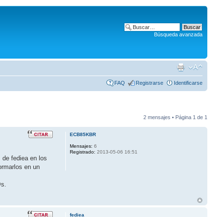
Búsqueda avanzada
FAQ
Registrarse
Identificarse
2 mensajes • Página
1
de
1
ECB85KBR
Mensajes:
6
Registrado:
2013-05-06 16:51
 de fediea en los
ormarlos en un
@s.
fediea