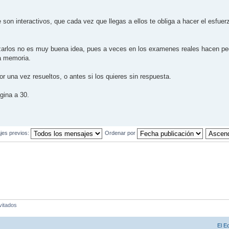
 son interactivos, que cada vez que llegas a ellos te obliga a hacer el esfue
rizarlos no es muy buena idea, pues a veces en los examenes reales hacen p
a memoria.
 una vez resueltos, o antes si los quieres sin respuesta.
gina a 30.
jes previos:
Ordenar por
vitados
El E