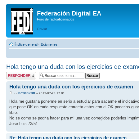
Federación Digital EA
Foro de radioaficionados
Obviar
Índice general
‹
Exámenes
Hola tengo una duda con los ejercicios de exa
Publicar una
respuesta
Hola tengo una duda con los ejercicios de examen
por
ECB85KBR
» 2013-07-23 17:01
Hola me gustaria ponerme en serio a estudiar para sacarme el indicativo
que pone OK en cada respuesta correcta estos con el OK poderlos guard
libro.
No se como se podria hacer para mi una vez corregidos poderlos impri
Jose Luis 73/51.
Re: Hola tengo una duda con los ejercicios de examen