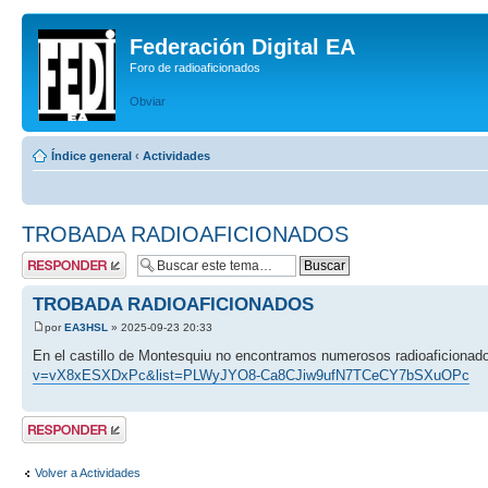
Federación Digital EA
Foro de radioaficionados
Obviar
Índice general
‹
Actividades
TROBADA RADIOAFICIONADOS
Publicar una
respuesta
TROBADA RADIOAFICIONADOS
por
EA3HSL
» 2025-09-23 20:33
En el castillo de Montesquiu no encontramos numerosos radioaficiona
v=vX8xESXDxPc&list=PLWyJYO8-Ca8CJiw9ufN7TCeCY7bSXuOPc
Publicar una
respuesta
Volver a Actividades