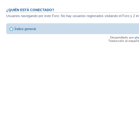
¿QUIÉN ESTÁ CONECTADO?
Usuarios navegando por este Foro: No hay usuarios registrados visitando el Foro y 2 in
Índice general
Desarrollado por
ph
Traducción al españo