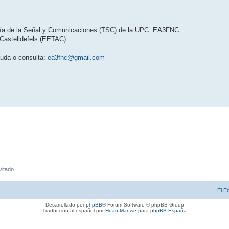
oría de la Señal y Comunicaciones (TSC) de la UPC. EA3FNC
 Castelldefels (EETAC)
duda o consulta:
ea3fnc@gmail.com
vitado
El E
Desarrollado por
phpBB
® Forum Software © phpBB Group
Traducción al español por
Huan Manwë
para
phpBB España