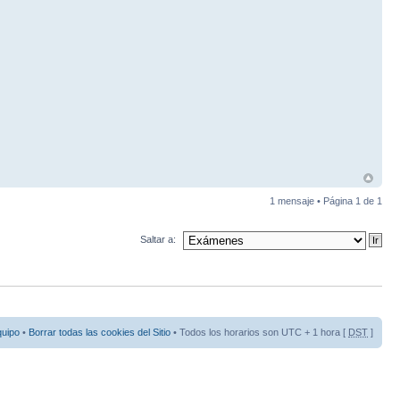
1 mensaje • Página
1
de
1
Saltar a:
quipo
•
Borrar todas las cookies del Sitio
• Todos los horarios son UTC + 1 hora [
DST
]