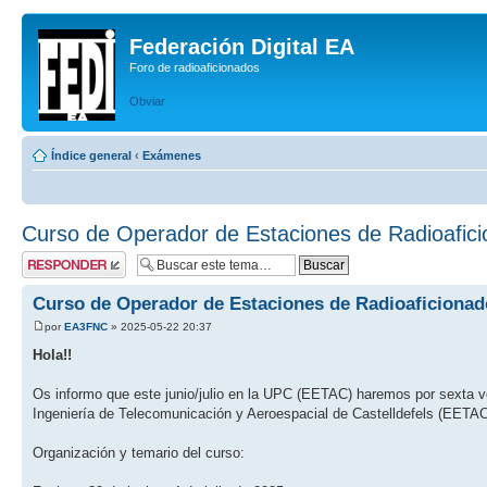
Federación Digital EA
Foro de radioaficionados
Obviar
Índice general
‹
Exámenes
Curso de Operador de Estaciones de Radioafic
Publicar una
respuesta
Curso de Operador de Estaciones de Radioaficionad
por
EA3FNC
» 2025-05-22 20:37
Hola!!
Os informo que este junio/julio en la UPC (EETAC) haremos por sexta 
Ingeniería de Telecomunicación y Aeroespacial de Castelldefels (EETAC)
Organización y temario del curso: