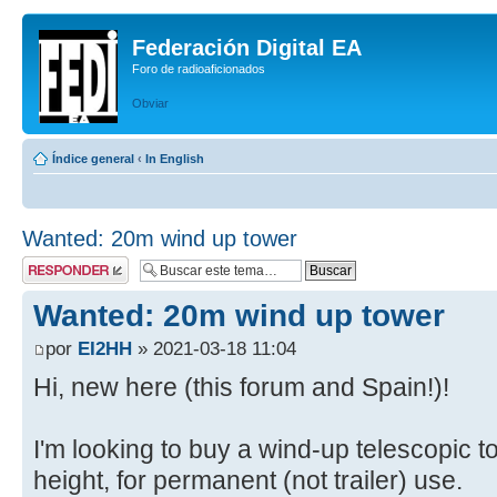
Federación Digital EA
Foro de radioaficionados
Obviar
Índice general
‹
In English
Wanted: 20m wind up tower
Publicar una
respuesta
Wanted: 20m wind up tower
por
EI2HH
» 2021-03-18 11:04
Hi, new here (this forum and Spain!)!
I'm looking to buy a wind-up telescopic
height, for permanent (not trailer) use.