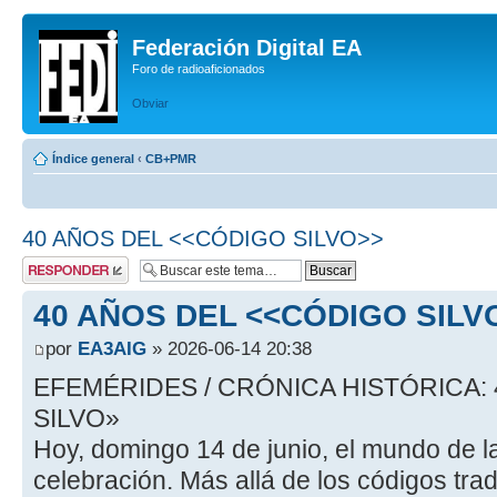
Federación Digital EA
Foro de radioaficionados
Obviar
Índice general
‹
CB+PMR
40 AÑOS DEL <<CÓDIGO SILVO>>
Publicar una
respuesta
40 AÑOS DEL <<CÓDIGO SILV
por
EA3AIG
» 2026-06-14 20:38
EFEMÉRIDES / CRÓNICA HISTÓRICA:
SILVO»
Hoy, domingo 14 de junio, el mundo de la
celebración. Más allá de los códigos tra