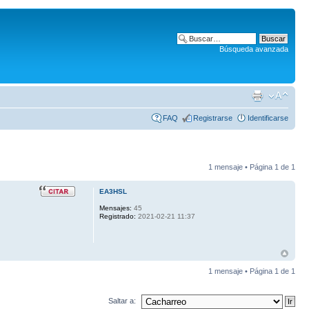
Búsqueda avanzada
FAQ
Registrarse
Identificarse
1 mensaje • Página
1
de
1
EA3HSL
Mensajes:
45
Registrado:
2021-02-21 11:37
1 mensaje • Página
1
de
1
Saltar a: