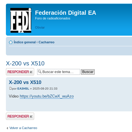
Federación Digital EA
Foro de radioaficionados
Obviar
Índice general
‹
Cacharreo
X-200 vs X510
Publicar una
respuesta
X-200 vs X510
por
EA3HSL
» 2025-08-20 21:33
Video
https://youtu.be/bZCwX_wuAzo
Publicar una
respuesta
Volver a Cacharreo