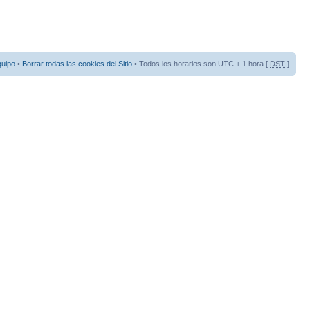
quipo
•
Borrar todas las cookies del Sitio
• Todos los horarios son UTC + 1 hora [
DST
]