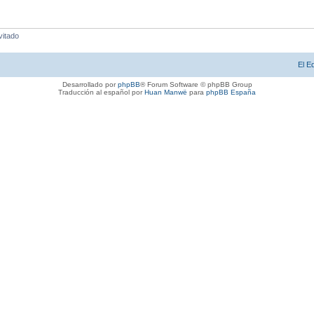
vitado
El E
Desarrollado por
phpBB
® Forum Software © phpBB Group
Traducción al español por
Huan Manwë
para
phpBB España