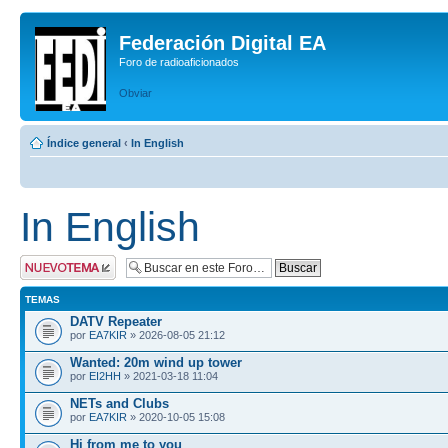
Federación Digital EA
Foro de radioaficionados
Obviar
Índice general
‹
In English
In English
Publicar un nuevo
tema
TEMAS
DATV Repeater
por
EA7KIR
» 2026-08-05 21:12
Wanted: 20m wind up tower
por
EI2HH
» 2021-03-18 11:04
NETs and Clubs
por
EA7KIR
» 2020-10-05 15:08
Hi from me to you