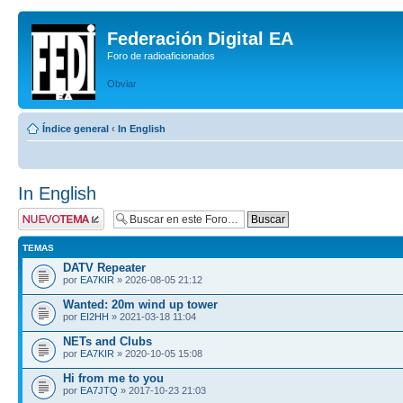
Federación Digital EA
Foro de radioaficionados
Obviar
Índice general
‹
In English
In English
Publicar un nuevo
tema
TEMAS
DATV Repeater
por
EA7KIR
» 2026-08-05 21:12
Wanted: 20m wind up tower
por
EI2HH
» 2021-03-18 11:04
NETs and Clubs
por
EA7KIR
» 2020-10-05 15:08
Hi from me to you
por
EA7JTQ
» 2017-10-23 21:03