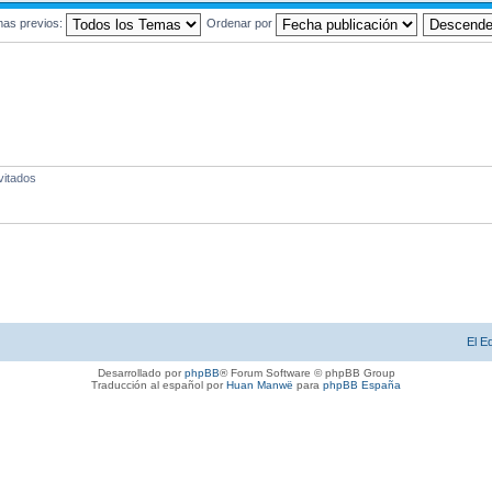
mas previos:
Ordenar por
vitados
El E
Desarrollado por
phpBB
® Forum Software © phpBB Group
Traducción al español por
Huan Manwë
para
phpBB España