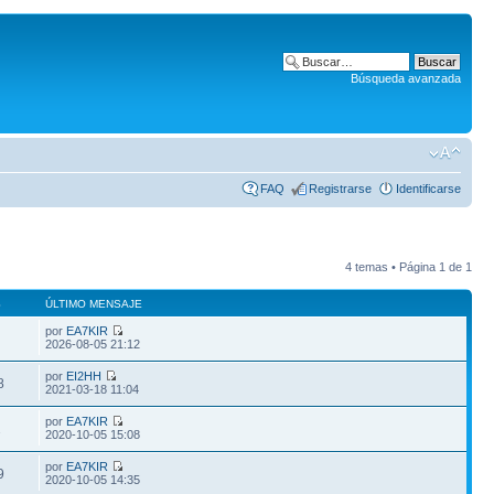
Búsqueda avanzada
FAQ
Registrarse
Identificarse
4 temas • Página
1
de
1
S
ÚLTIMO MENSAJE
por
EA7KIR
2026-08-05 21:12
por
EI2HH
8
2021-03-18 11:04
por
EA7KIR
2
2020-10-05 15:08
por
EA7KIR
9
2020-10-05 14:35