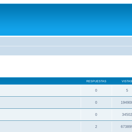
RESPUESTAS
VISTA
0
5
0
19490
0
3450
2
67389