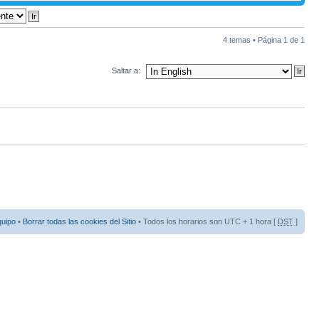
4 temas • Página
1
de
1
Saltar a:
quipo
•
Borrar todas las cookies del Sitio
• Todos los horarios son UTC + 1 hora [
DST
]