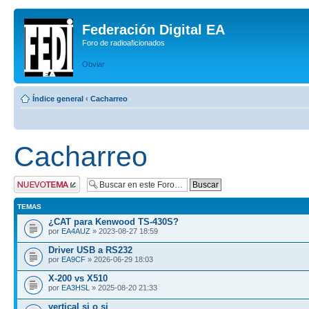
Federación Digital EA
Foro de radioaficionados
Obviar
Índice general
‹
Cacharreo
Cacharreo
Publicar un nuevo
tema
TEMAS
¿CAT para Kenwood TS-430S?
por
EA4AUZ
» 2023-08-27 18:59
Driver USB a RS232
por
EA9CF
» 2026-06-29 18:03
X-200 vs X510
por
EA3HSL
» 2025-08-20 21:33
vertical si o si