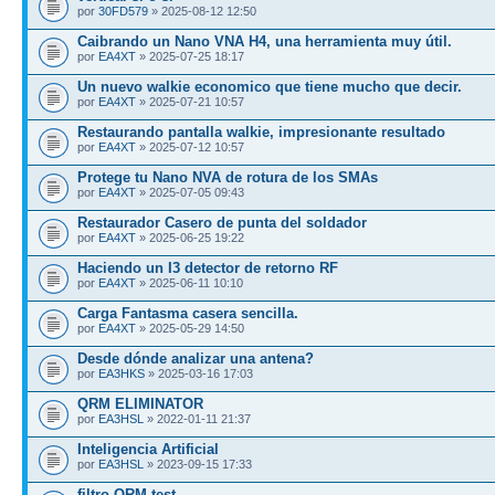
por
30FD579
» 2025-08-12 12:50
Caibrando un Nano VNA H4, una herramienta muy útil.
por
EA4XT
» 2025-07-25 18:17
Un nuevo walkie economico que tiene mucho que decir.
por
EA4XT
» 2025-07-21 10:57
Restaurando pantalla walkie, impresionante resultado
por
EA4XT
» 2025-07-12 10:57
Protege tu Nano NVA de rotura de los SMAs
por
EA4XT
» 2025-07-05 09:43
Restaurador Casero de punta del soldador
por
EA4XT
» 2025-06-25 19:22
Haciendo un I3 detector de retorno RF
por
EA4XT
» 2025-06-11 10:10
Carga Fantasma casera sencilla.
por
EA4XT
» 2025-05-29 14:50
Desde dónde analizar una antena?
por
EA3HKS
» 2025-03-16 17:03
QRM ELIMINATOR
por
EA3HSL
» 2022-01-11 21:37
Inteligencia Artificial
por
EA3HSL
» 2023-09-15 17:33
filtro QRM test