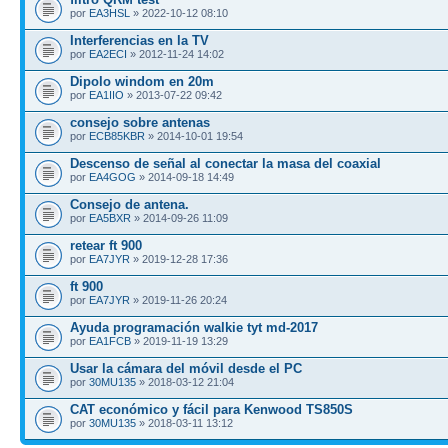
por
EA3HSL
» 2022-10-12 08:10
Interferencias en la TV
por
EA2ECI
» 2012-11-24 14:02
Dipolo windom en 20m
por
EA1IIO
» 2013-07-22 09:42
consejo sobre antenas
por
ECB85KBR
» 2014-10-01 19:54
Descenso de señal al conectar la masa del coaxial
por
EA4GOG
» 2014-09-18 14:49
Consejo de antena.
por
EA5BXR
» 2014-09-26 11:09
retear ft 900
por
EA7JYR
» 2019-12-28 17:36
ft 900
por
EA7JYR
» 2019-11-26 20:24
Ayuda programación walkie tyt md-2017
por
EA1FCB
» 2019-11-19 13:29
Usar la cámara del móvil desde el PC
por
30MU135
» 2018-03-12 21:04
CAT económico y fácil para Kenwood TS850S
por
30MU135
» 2018-03-11 13:12