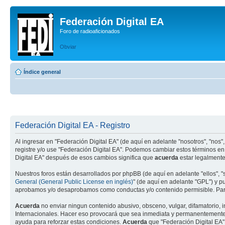
Federación Digital EA
Foro de radioaficionados
Obviar
Índice general
Federación Digital EA - Registro
Al ingresar en "Federación Digital EA" (de aquí en adelante "nosotros", "nos", "
registre y/o use "Federación Digital EA". Podemos cambiar estos términos en
Digital EA" después de esos cambios significa que
acuerda
estar legalmente
Nuestros foros están desarrollados por phpBB (de aquí en adelante "ellos", 
General (General Public License en inglés)
" (de aquí en adelante "GPL") y 
aprobamos y/o desaprobamos como conductas y/o contenido permisible. Para
Acuerda
no enviar ningun contenido abusivo, obsceno, vulgar, difamatorio, i
Internacionales. Hacer eso provocará que sea inmediata y permanentemente ex
ayuda para reforzar estas condiciones.
Acuerda
que "Federación Digital EA"