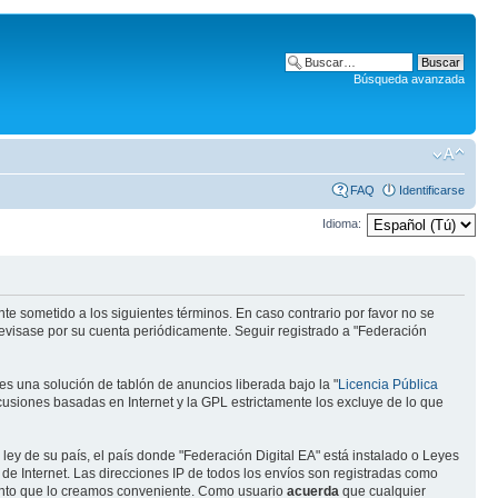
Búsqueda avanzada
FAQ
Identificarse
Idioma:
te sometido a los siguientes términos. En caso contrario por favor no se
revisase por su cuenta periódicamente. Seguir registrado a "Federación
s una solución de tablón de anuncios liberada bajo la "
Licencia Pública
scusiones basadas en Internet y la GPL estrictamente los excluye de lo que
ley de su país, el país donde "Federación Digital EA" está instalado o Leyes
e Internet. Las direcciones IP de todos los envíos son registradas como
mento que lo creamos conveniente. Como usuario
acuerda
que cualquier