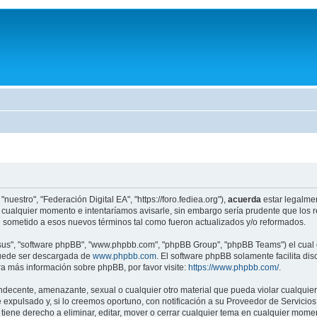
nuestro", "Federación Digital EA", "https://foro.fediea.org"),
acuerda
estar legalmen
 cualquier momento e intentaríamos avisarle, sin embargo sería prudente que los 
 sometido a esos nuevos términos tal como fueron actualizados y/o reformados.
"sus", "software phpBB", "www.phpbb.com", "phpBB Group", "phpBB Teams") el cual e
puede ser descargada de
www.phpbb.com
. El software phpBB solamente facilita di
 más información sobre phpBB, por favor visite:
https://www.phpbb.com/
.
ndecente, amenazante, sexual o cualquier otro material que pueda violar cualquier 
pulsado y, si lo creemos oportuno, con notificación a su Proveedor de Servicios d
 tiene derecho a eliminar, editar, mover o cerrar cualquier tema en cualquier mo