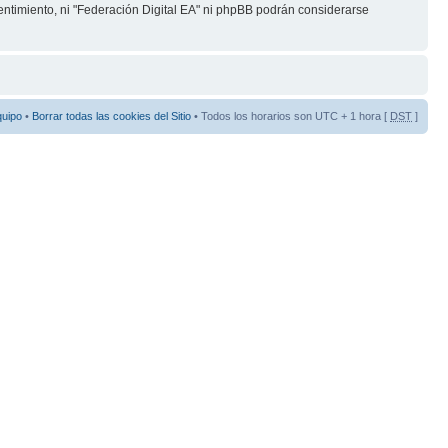
ntimiento, ni "Federación Digital EA" ni phpBB podrán considerarse
quipo
•
Borrar todas las cookies del Sitio
• Todos los horarios son UTC + 1 hora [
DST
]