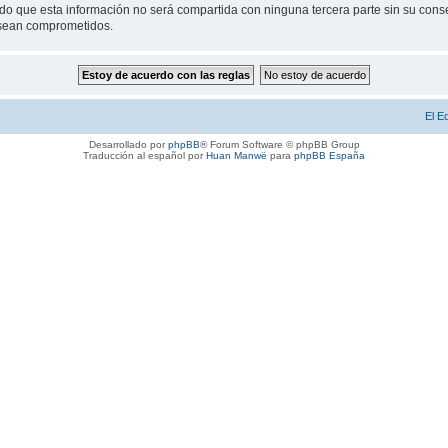
 que esta información no será compartida con ninguna tercera parte sin su conse
s sean comprometidos.
El E
Desarrollado por
phpBB
® Forum Software © phpBB Group
Traducción al español por
Huan Manwë
para
phpBB España