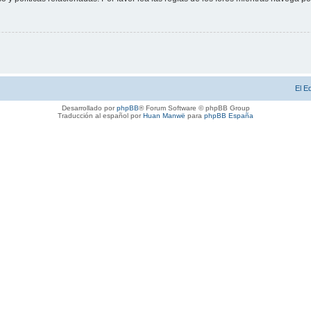
El E
Desarrollado por
phpBB
® Forum Software © phpBB Group
Traducción al español por
Huan Manwë
para
phpBB España