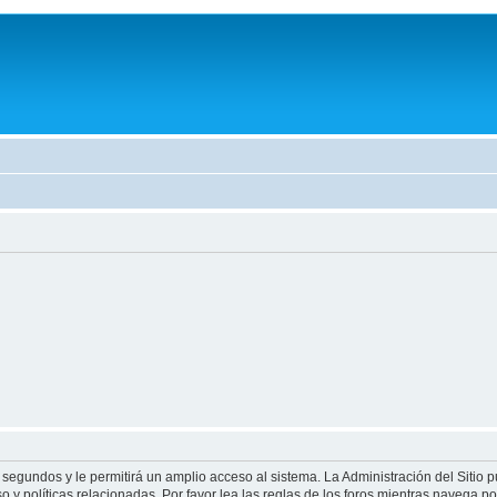
 segundos y le permitirá un amplio acceso al sistema. La Administración del Sitio 
 y políticas relacionadas. Por favor lea las reglas de los foros mientras navega por 