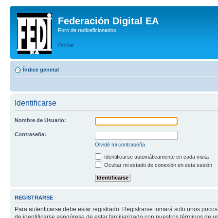
Federación Digital EA
Foro de radioaficionados
Obviar
Índice general
Identificarse
Nombre de Usuario:
Contraseña:
Olvidé mi contraseña
Identificarse automáticamente en cada visita
Ocultar mi estado de conexión en esta sesión
REGISTRARSE
Para autenticarse debe estar registrado. Registrarse tomará solo unos pocos
de identificarse asegúrese de estar familiarizado con nuestros términos de uso