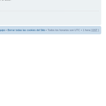
quipo
•
Borrar todas las cookies del Sitio
• Todos los horarios son UTC + 1 hora [
DST
]