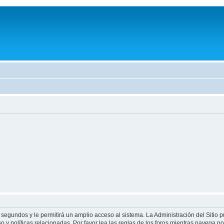
 segundos y le permitirá un amplio acceso al sistema. La Administración del Sitio 
 y políticas relacionadas. Por favor lea las reglas de los foros mientras navega por 