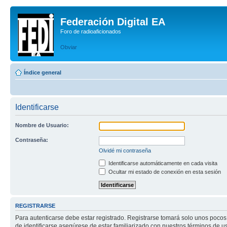
Federación Digital EA
Foro de radioaficionados
Obviar
Índice general
Identificarse
Nombre de Usuario:
Contraseña:
Olvidé mi contraseña
Identificarse automáticamente en cada visita
Ocultar mi estado de conexión en esta sesión
REGISTRARSE
Para autenticarse debe estar registrado. Registrarse tomará solo unos pocos
de identificarse asegúrese de estar familiarizado con nuestros términos de uso