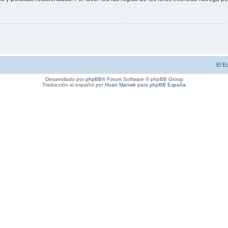
El E
Desarrollado por
phpBB
® Forum Software © phpBB Group
Traducción al español por
Huan Manwë
para
phpBB España