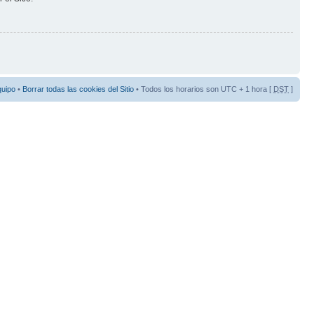
quipo
•
Borrar todas las cookies del Sitio
• Todos los horarios son UTC + 1 hora [
DST
]