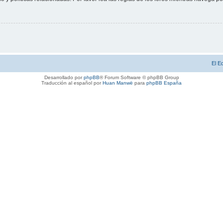
El E
Desarrollado por
phpBB
® Forum Software © phpBB Group
Traducción al español por
Huan Manwë
para
phpBB España