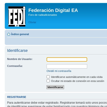
Federación Digital EA
Foro de radioaficionados
Obviar
Índice general
Identificarse
Nombre de Usuario:
Contraseña:
Olvidé mi contraseña
Identificarse automáticamente en cada visita
Ocultar mi estado de conexión en esta sesión
REGISTRARSE
Para autenticarse debe estar registrado. Registrarse tomará solo unos pocos
de identificarse asegúrese de estar familiarizado con nuestros términos de uso