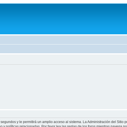
 segundos y le permitirá un amplio acceso al sistema. La Administración del Sitio 
 y políticas relacionadas. Por favor lea las reglas de los foros mientras navega por 