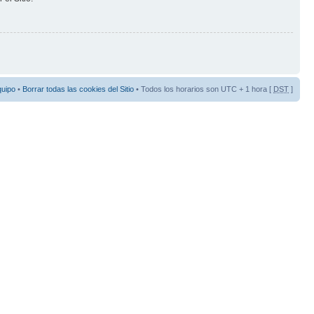
quipo
•
Borrar todas las cookies del Sitio
• Todos los horarios son UTC + 1 hora [
DST
]