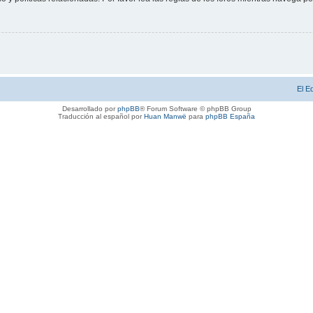
El E
Desarrollado por
phpBB
® Forum Software © phpBB Group
Traducción al español por
Huan Manwë
para
phpBB España