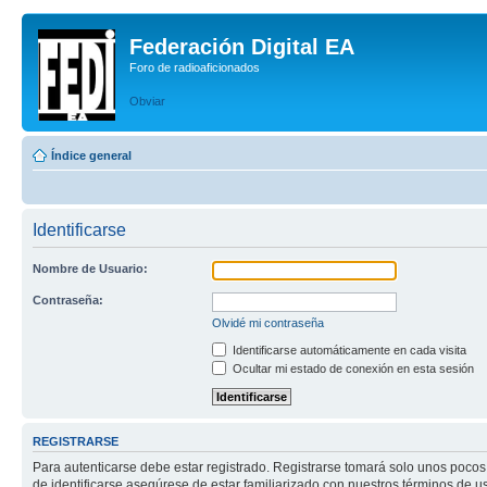
Federación Digital EA
Foro de radioaficionados
Obviar
Índice general
Identificarse
Nombre de Usuario:
Contraseña:
Olvidé mi contraseña
Identificarse automáticamente en cada visita
Ocultar mi estado de conexión en esta sesión
REGISTRARSE
Para autenticarse debe estar registrado. Registrarse tomará solo unos pocos
de identificarse asegúrese de estar familiarizado con nuestros términos de uso