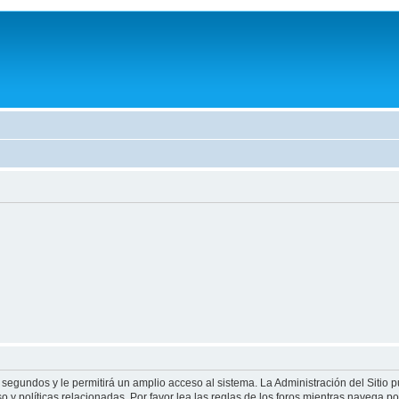
 segundos y le permitirá un amplio acceso al sistema. La Administración del Sitio 
 y políticas relacionadas. Por favor lea las reglas de los foros mientras navega por 