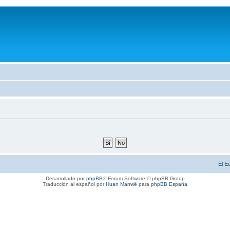
El E
Desarrollado por
phpBB
® Forum Software © phpBB Group
Traducción al español por
Huan Manwë
para
phpBB España