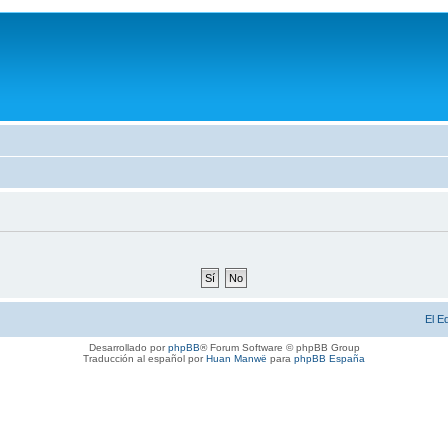
El E
Desarrollado por
phpBB
® Forum Software © phpBB Group
Traducción al español por
Huan Manwë
para
phpBB España