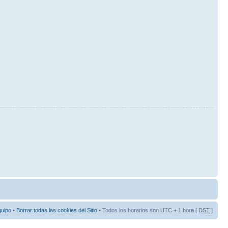
quipo
•
Borrar todas las cookies del Sitio
• Todos los horarios son UTC + 1 hora [
DST
]