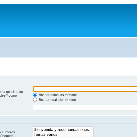
rea una lista de
Buscar todos los términos
mplee
*
como
Buscar cualquier término
s subforos
 búsqueda).