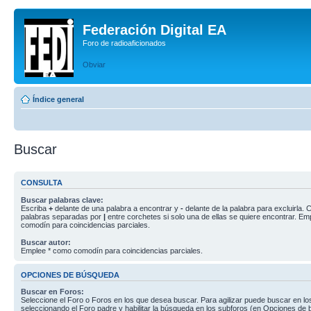
Federación Digital EA
Foro de radioaficionados
Obviar
Índice general
Buscar
CONSULTA
Buscar palabras clave:
Escriba
+
delante de una palabra a encontrar y
-
delante de la palabra para excluirla. C
palabras separadas por
|
entre corchetes si solo una de ellas se quiere encontrar. E
comodín para coincidencias parciales.
Buscar autor:
Emplee * como comodín para coincidencias parciales.
OPCIONES DE BÚSQUEDA
Buscar en Foros:
Seleccione el Foro o Foros en los que desea buscar. Para agilizar puede buscar en lo
seleccionando el Foro padre y habilitar la búsqueda en los subforos (en Opciones de