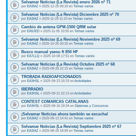
Selvamar Noticias (La Revista) enero 2026 nº 71
por
EA3IAZ
» 2025-12-25 09:10 en
Temas varios
Selvamar Noticias (La Revista) Diciembre 2025 nº 70
por
EA3IAZ
» 2025-11-29 11:23 en
Temas varios
Cambio de antena GPM-1500 QRM solar
por
EA5JED
» 2025-11-05 10:55 en
Temas varios
Selvamar Noticias (La Revista) Noviembre 2025 nº 69
por
EA3IAZ
» 2025-10-26 20:25 en
Temas varios
Busco manual yaesu ft 850 HF
por
EA7LLQ
» 2025-10-08 17:51 en
Temas varios
Selvamar Noticias (La Revista) Octubre 2025 nº 68
por
EA3IAZ
» 2025-09-28 22:15 en
Temas varios
TROBADA RADIOAFICIONADOS
por
EA3HSL
» 2025-09-23 20:33 en
Actividades
IBERRADIO
por
EA3HSL
» 2025-09-21 02:13 en
Actividades
CONTEST COMARCAS CATALANAS
por
EA3HSL
» 2025-09-16 20:34 en
Diplomas y Concursos
¡Selvamar Noticias ahora también se escucha!
por
EA3IAZ
» 2025-09-13 14:41 en
Temas varios
Selvamar Noticias (La Revista) Septiembre 2025 nº 67
por
EA3IAZ
» 2025-08-29 18:09 en
Temas varios