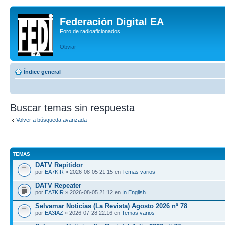
Federación Digital EA
Foro de radioaficionados
Obviar
Índice general
Buscar temas sin respuesta
Volver a búsqueda avanzada
TEMAS
DATV Repitidor
por
EA7KIR
» 2026-08-05 21:15 en
Temas varios
DATV Repeater
por
EA7KIR
» 2026-08-05 21:12 en
In English
Selvamar Noticias (La Revista) Agosto 2026 nº 78
por
EA3IAZ
» 2026-07-28 22:16 en
Temas varios