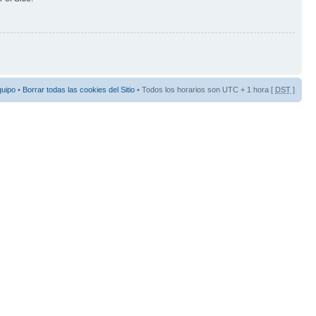
quipo
•
Borrar todas las cookies del Sitio
• Todos los horarios son UTC + 1 hora [
DST
]