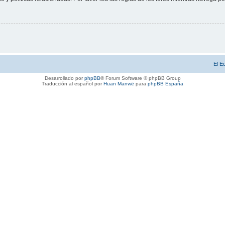
El E
Desarrollado por
phpBB
® Forum Software © phpBB Group
Traducción al español por
Huan Manwë
para
phpBB España