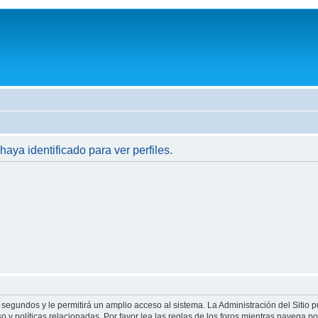
haya identificado para ver perfiles.
 segundos y le permitirá un amplio acceso al sistema. La Administración del Sitio 
 y políticas relacionadas. Por favor lea las reglas de los foros mientras navega por 