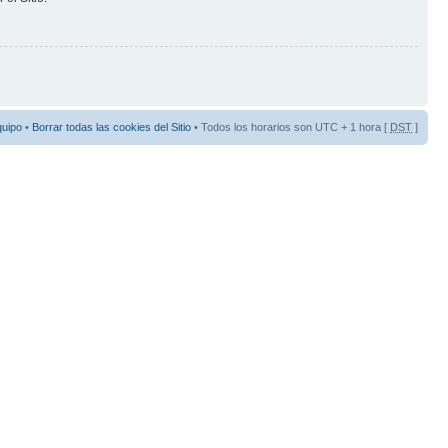
quipo
•
Borrar todas las cookies del Sitio
• Todos los horarios son UTC + 1 hora [
DST
]