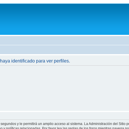
haya identificado para ver perfiles.
 segundos y le permitirá un amplio acceso al sistema. La Administración del Sitio 
 y políticas relacionadas. Por favor lea las reglas de los foros mientras navega por 