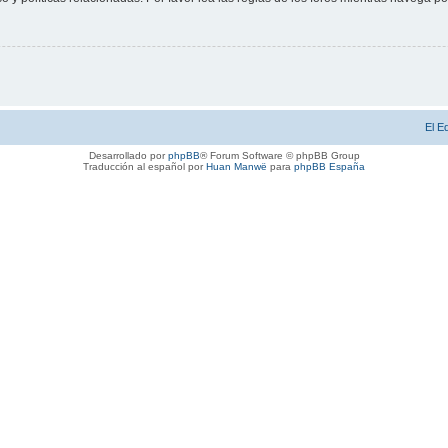
El E
Desarrollado por
phpBB
® Forum Software © phpBB Group
Traducción al español por
Huan Manwë
para
phpBB España