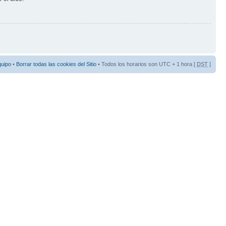
quipo
•
Borrar todas las cookies del Sitio
• Todos los horarios son UTC + 1 hora [
DST
]