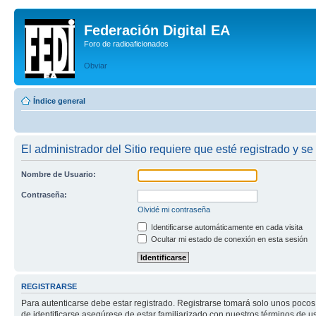
Federación Digital EA
Foro de radioaficionados
Obviar
Índice general
El administrador del Sitio requiere que esté registrado y se
Nombre de Usuario:
Contraseña:
Olvidé mi contraseña
Identificarse automáticamente en cada visita
Ocultar mi estado de conexión en esta sesión
REGISTRARSE
Para autenticarse debe estar registrado. Registrarse tomará solo unos pocos
de identificarse asegúrese de estar familiarizado con nuestros términos de uso