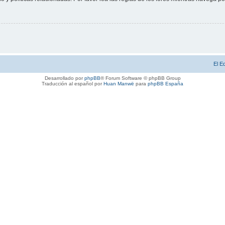
El E
Desarrollado por
phpBB
® Forum Software © phpBB Group
Traducción al español por
Huan Manwë
para
phpBB España