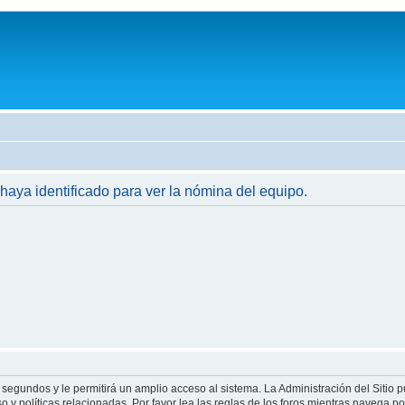
 haya identificado para ver la nómina del equipo.
 segundos y le permitirá un amplio acceso al sistema. La Administración del Sitio 
 y políticas relacionadas. Por favor lea las reglas de los foros mientras navega por 