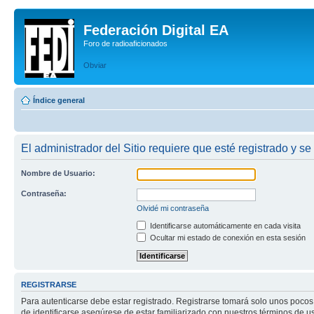
Federación Digital EA
Foro de radioaficionados
Obviar
Índice general
El administrador del Sitio requiere que esté registrado y se
Nombre de Usuario:
Contraseña:
Olvidé mi contraseña
Identificarse automáticamente en cada visita
Ocultar mi estado de conexión en esta sesión
REGISTRARSE
Para autenticarse debe estar registrado. Registrarse tomará solo unos pocos
de identificarse asegúrese de estar familiarizado con nuestros términos de uso