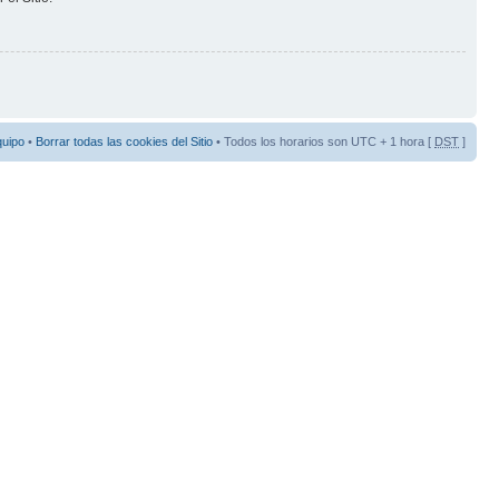
quipo
•
Borrar todas las cookies del Sitio
• Todos los horarios son UTC + 1 hora [
DST
]