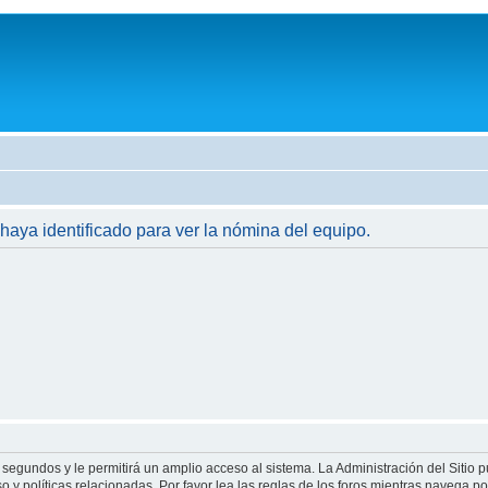
 haya identificado para ver la nómina del equipo.
 segundos y le permitirá un amplio acceso al sistema. La Administración del Sitio 
 y políticas relacionadas. Por favor lea las reglas de los foros mientras navega por 