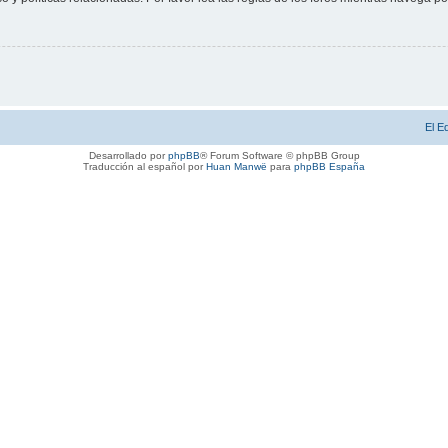
El E
Desarrollado por
phpBB
® Forum Software © phpBB Group
Traducción al español por
Huan Manwë
para
phpBB España