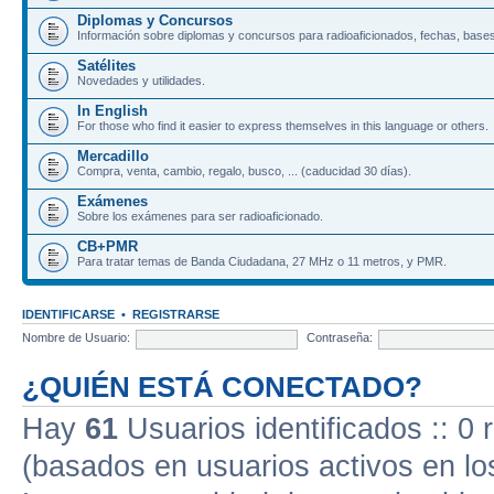
Diplomas y Concursos
Información sobre diplomas y concursos para radioaficionados, fechas, bases
Satélites
Novedades y utilidades.
In English
For those who find it easier to express themselves in this language or others.
Mercadillo
Compra, venta, cambio, regalo, busco, ... (caducidad 30 días).
Exámenes
Sobre los exámenes para ser radioaficionado.
CB+PMR
Para tratar temas de Banda Ciudadana, 27 MHz o 11 metros, y PMR.
IDENTIFICARSE
•
REGISTRARSE
Nombre de Usuario:
Contraseña:
¿QUIÉN ESTÁ CONECTADO?
Hay
61
Usuarios identificados :: 0 
(basados en usuarios activos en lo