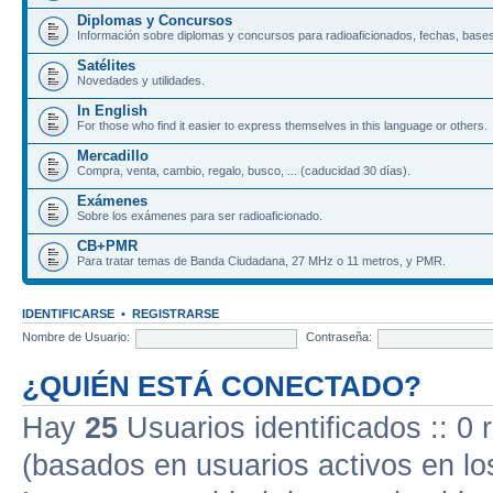
Diplomas y Concursos
Información sobre diplomas y concursos para radioaficionados, fechas, bases
Satélites
Novedades y utilidades.
In English
For those who find it easier to express themselves in this language or others.
Mercadillo
Compra, venta, cambio, regalo, busco, ... (caducidad 30 días).
Exámenes
Sobre los exámenes para ser radioaficionado.
CB+PMR
Para tratar temas de Banda Ciudadana, 27 MHz o 11 metros, y PMR.
IDENTIFICARSE
•
REGISTRARSE
Nombre de Usuario:
Contraseña:
¿QUIÉN ESTÁ CONECTADO?
Hay
25
Usuarios identificados :: 0 
(basados en usuarios activos en lo