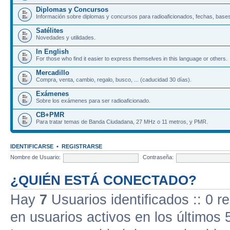
Diplomas y Concursos
Información sobre diplomas y concursos para radioaficionados, fechas, bases
Satélites
Novedades y utilidades.
In English
For those who find it easier to express themselves in this language or others.
Mercadillo
Compra, venta, cambio, regalo, busco, ... (caducidad 30 días).
Exámenes
Sobre los exámenes para ser radioaficionado.
CB+PMR
Para tratar temas de Banda Ciudadana, 27 MHz o 11 metros, y PMR.
IDENTIFICARSE
•
REGISTRARSE
Nombre de Usuario:
Contraseña:
¿QUIÉN ESTÁ CONECTADO?
Hay
7
Usuarios identificados :: 0 r
en usuarios activos en los últimos 