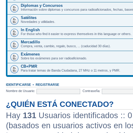
Diplomas y Concursos
Información sobre diplomas y concursos para radioaficionados, fechas, bases
Satélites
Novedades y utilidades.
In English
For those who find it easier to express themselves in this language or others.
Mercadillo
Compra, venta, cambio, regalo, busco, ... (caducidad 30 días).
Exámenes
Sobre los exámenes para ser radioaficionado.
CB+PMR
Para tratar temas de Banda Ciudadana, 27 MHz o 11 metros, y PMR.
IDENTIFICARSE
•
REGISTRARSE
Nombre de Usuario:
Contraseña:
¿QUIÉN ESTÁ CONECTADO?
Hay
131
Usuarios identificados :: 0
(basados en usuarios activos en lo