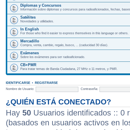
Diplomas y Concursos
Información sobre diplomas y concursos para radioaficionados, fechas, bases
Satélites
Novedades y utilidades.
In English
For those who find it easier to express themselves in this language or others.
Mercadillo
Compra, venta, cambio, regalo, busco, ... (caducidad 30 días).
Exámenes
Sobre los exámenes para ser radioaficionado.
CB+PMR
Para tratar temas de Banda Ciudadana, 27 MHz o 11 metros, y PMR.
IDENTIFICARSE
•
REGISTRARSE
Nombre de Usuario:
Contraseña:
¿QUIÉN ESTÁ CONECTADO?
Hay
50
Usuarios identificados :: 0 
(basados en usuarios activos en lo