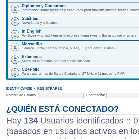
Diplomas y Concursos
Información sobre diplomas y concursos para radioaficionados, fechas, bases
Satélites
Novedades y utilidades.
In English
For those who find it easier to express themselves in this language or others.
Mercadillo
Compra, venta, cambio, regalo, busco, ... (caducidad 30 días).
Exámenes
Sobre los exámenes para ser radioaficionado.
CB+PMR
Para tratar temas de Banda Ciudadana, 27 MHz o 11 metros, y PMR.
IDENTIFICARSE
•
REGISTRARSE
Nombre de Usuario:
Contraseña:
¿QUIÉN ESTÁ CONECTADO?
Hay
134
Usuarios identificados :: 0
(basados en usuarios activos en lo