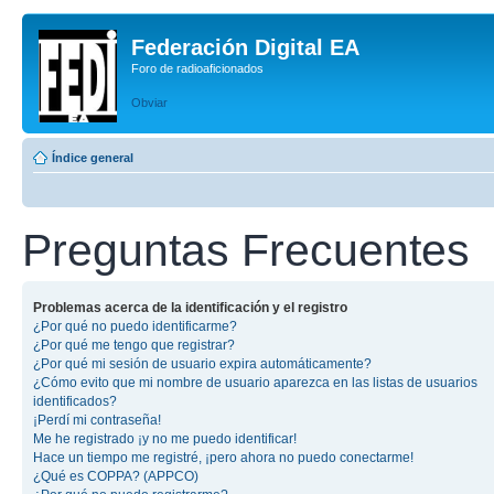
Federación Digital EA
Foro de radioaficionados
Obviar
Índice general
Preguntas Frecuentes
Problemas acerca de la identificación y el registro
¿Por qué no puedo identificarme?
¿Por qué me tengo que registrar?
¿Por qué mi sesión de usuario expira automáticamente?
¿Cómo evito que mi nombre de usuario aparezca en las listas de usuarios
identificados?
¡Perdí mi contraseña!
Me he registrado ¡y no me puedo identificar!
Hace un tiempo me registré, ¡pero ahora no puedo conectarme!
¿Qué es COPPA? (APPCO)