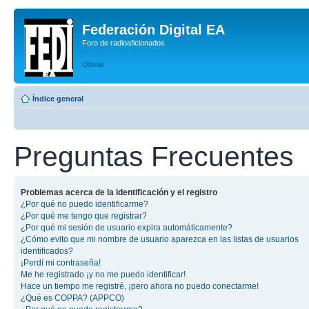
Federación Digital EA
Foro de radioaficionados
Obviar
Índice general
Preguntas Frecuentes
Problemas acerca de la identificación y el registro
¿Por qué no puedo identificarme?
¿Por qué me tengo que registrar?
¿Por qué mi sesión de usuario expira automáticamente?
¿Cómo evito que mi nombre de usuario aparezca en las listas de usuarios
identificados?
¡Perdí mi contraseña!
Me he registrado ¡y no me puedo identificar!
Hace un tiempo me registré, ¡pero ahora no puedo conectarme!
¿Qué es COPPA? (APPCO)