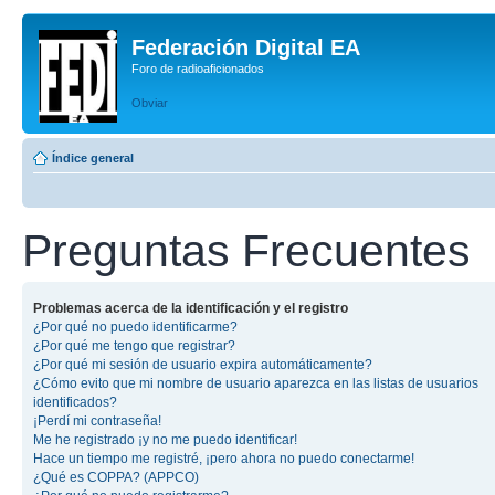
Federación Digital EA
Foro de radioaficionados
Obviar
Índice general
Preguntas Frecuentes
Problemas acerca de la identificación y el registro
¿Por qué no puedo identificarme?
¿Por qué me tengo que registrar?
¿Por qué mi sesión de usuario expira automáticamente?
¿Cómo evito que mi nombre de usuario aparezca en las listas de usuarios
identificados?
¡Perdí mi contraseña!
Me he registrado ¡y no me puedo identificar!
Hace un tiempo me registré, ¡pero ahora no puedo conectarme!
¿Qué es COPPA? (APPCO)