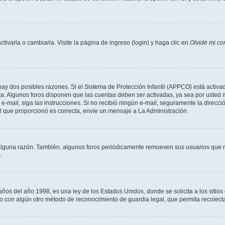
varla o cambiarla. Visite la página de ingreso (login) y haga clic en
Olvidé mi co
hay dos posibles razones. Si el Sistema de Protección Infantil (APPCO) está activad
ta. Algunos foros disponen que las cuentas deben ser activadas, ya sea por usted 
un e-mail, siga las instrucciones. Si no recibió ningún e-mail, seguramente la direc
ail que proporcionó es correcta, envíe un mensaje a La Administración.
alguna razón. También, algunos foros periódicamente remueven sus usuarios que n
.
 del año 1998, es una ley de los Estados Unidos, donde se solicita a los sitios de
es o con algún otro método de reconocimiento de guardia legal, que permita recolec