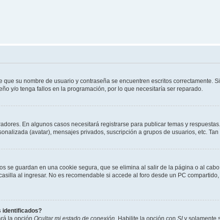
de que su nombre de usuario y contraseña se encuentren escritos correctamente. 
eño y/o tenga fallos en la programación, por lo que necesitaría ser reparado.
radores. En algunos casos necesitará registrarse para publicar temas y respuestas.
rsonalizada (avatar), mensajes privados, suscripción a grupos de usuarios, etc. T
os se guardan en una cookie segura, que se elimina al salir de la página o al cab
lla al ingresar. No es recomendable si accede al foro desde un PC compartido, e.j.
 identificados?
ará la opción
Ocultar mi estado de conexión
. Habilite la opción con
SI
y solamente s