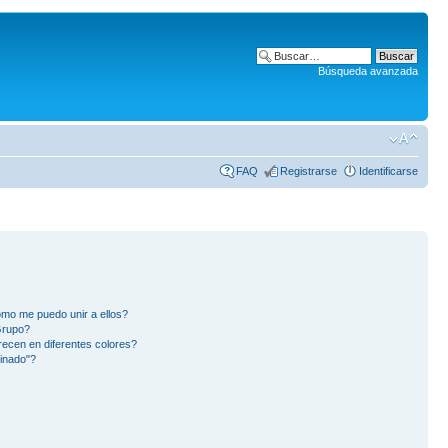
Búsqueda avanzada
FAQ
Registrarse
Identificarse
mo me puedo unir a ellos?
Grupo?
ecen en diferentes colores?
inado"?