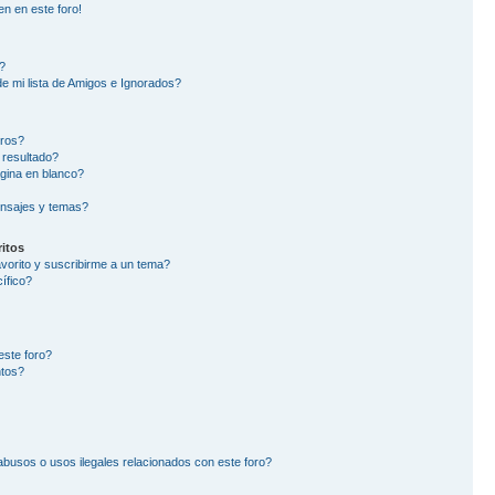
en en este foro!
?
e mi lista de Amigos e Ignorados?
oros?
 resultado?
gina en blanco?
nsajes y temas?
itos
avorito y suscribirme a un tema?
ífico?
este foro?
ntos?
busos o usos ilegales relacionados con este foro?