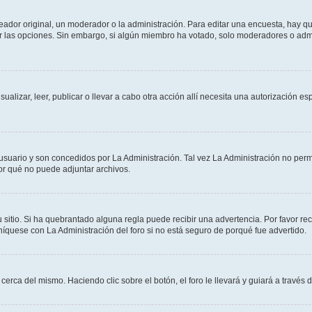
dor original, un moderador o la administración. Para editar una encuesta, hay que
ar las opciones. Sin embargo, si algún miembro ha votado, solo moderadores o admi
sualizar, leer, publicar o llevar a cabo otra acción allí necesita una autorizació
usuario y son concedidos por La Administración. Tal vez La Administración no permi
r qué no puede adjuntar archivos.
 sitio. Si ha quebrantado alguna regla puede recibir una advertencia. Por favor re
íquese con La Administración del foro si no está seguro de porqué fue advertido.
cerca del mismo. Haciendo clic sobre el botón, el foro le llevará y guiará a través 