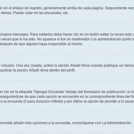
ic en el enlace de registro, generalmente arriba de cada página. Seguramente nece
 temas, Puede votar en las encuestas, etc.
propios mensajes. Para editarlos debe hacer clic en en botón
editar
(a veces esta o
 veces que lo ha sido. No aparece si fue un moderador o la administración quién l
s después de que alguien haya respondido al mismo.
 Usuario. Una vez creada, active la opción
Añadir firma
cuando publique un mensaj
sactivar la opción
Añadir firma
dentro del perfil.
clic en la etiqueta "Agregar Encuesta" debajo del formulario de publicación; si no
, asegurándose de que cada opción se encuentre en la correspondiente línea del 
a la encuesta (0 para duración infinita) y por último la opción de permitir a lo usua
Si necesita añadir más opciones a la encuesta, comuníquese con La Administración.