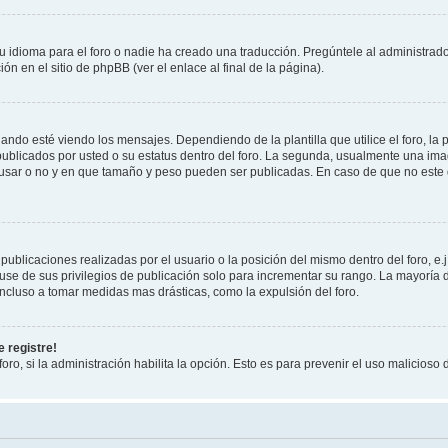
 idioma para el foro o nadie ha creado una traducción. Pregúntele al administrador
n en el sitio de phpBB (ver el enlace al final de la página).
 esté viendo los mensajes. Dependiendo de la plantilla que utilice el foro, la p
 publicados por usted o su estatus dentro del foro. La segunda, usualmente una 
 usar o no y en que tamaño y peso pueden ser publicadas. En caso de que no este
ublicaciones realizadas por el usuario o la posición del mismo dentro del foro, 
use de sus privilegios de publicación solo para incrementar su rango. La mayoría d
ncluso a tomar medidas mas drásticas, como la expulsión del foro.
 registre!
oro, si la administración habilita la opción. Esto es para prevenir el uso malicios