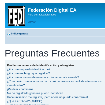
Federación Digital EA
Foro de radioaficionados
Obviar
Índice general
Preguntas Frecuentes
Problemas acerca de la identificación y el registro
¿Por qué no puedo identificarme?
¿Por qué me tengo que registrar?
¿Por qué mi sesión de usuario expira automáticamente?
¿Cómo evito que mi nombre de usuario aparezca en las listas de usuarios
identificados?
¡Perdí mi contraseña!
Me he registrado ¡y no me puedo identificar!
Hace un tiempo me registré, ¡pero ahora no puedo conectarme!
¿Qué es COPPA? (APPCO)