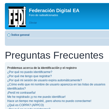
Federación Digital EA
Foro de radioaficionados
Obviar
Índice general
Preguntas Frecuentes
Problemas acerca de la identificación y el registro
¿Por qué no puedo identificarme?
¿Por qué me tengo que registrar?
¿Por qué mi sesión de usuario expira automáticamente?
¿Cómo evito que mi nombre de usuario aparezca en las listas de usuarios
identificados?
¡Perdí mi contraseña!
Me he registrado ¡y no me puedo identificar!
Hace un tiempo me registré, ¡pero ahora no puedo conectarme!
¿Qué es COPPA? (APPCO)