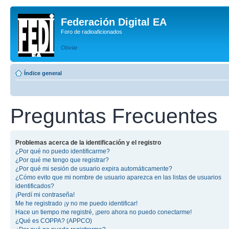
Federación Digital EA
Foro de radioaficionados
Obviar
Índice general
Preguntas Frecuentes
Problemas acerca de la identificación y el registro
¿Por qué no puedo identificarme?
¿Por qué me tengo que registrar?
¿Por qué mi sesión de usuario expira automáticamente?
¿Cómo evito que mi nombre de usuario aparezca en las listas de usuarios
identificados?
¡Perdí mi contraseña!
Me he registrado ¡y no me puedo identificar!
Hace un tiempo me registré, ¡pero ahora no puedo conectarme!
¿Qué es COPPA? (APPCO)